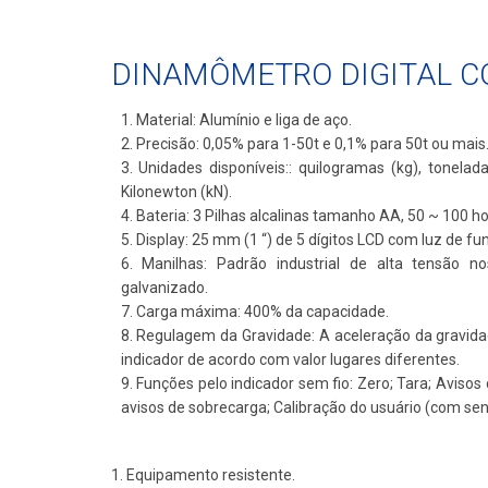
DINAMÔMETRO DIGITAL C
1. Material: Alumínio e liga de aço.
2. Precisão: 0,05% para 1-50t e 0,1% para 50t ou mais
3. Unidades disponíveis:: quilogramas (kg), toneladas
Kilonewton (kN).
4. Bateria: 3 Pilhas alcalinas tamanho AA, 50 ~ 100 ho
5. Display: 25 mm (1 “) de 5 dígitos LCD com luz de fu
6. Manilhas: Padrão industrial de alta tensão n
galvanizado.
7. Carga máxima: 400% da capacidade.
8. Regulagem da Gravidade: A aceleração da gravida
indicador de acordo com valor lugares diferentes.
9. Funções pelo indicador sem fio: Zero; Tara; Avisos 
avisos de sobrecarga; Calibração do usuário (com se
1. Equipamento resistente.