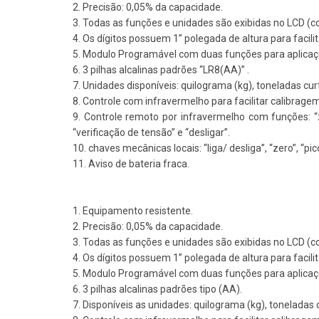
2. Precisão: 0,05% da capacidade.
3. Todas as funções e unidades são exibidas no LCD (c
4. Os dígitos possuem 1” polegada de altura para facilit
5. Modulo Programável com duas funções para aplicaçõ
6. 3 pilhas alcalinas padrões “LR8(AA)” .
7. Unidades disponíveis: quilograma (kg), toneladas curt
8. Controle com infravermelho para facilitar calibrag
9. Controle remoto por infravermelho com funções: “z
“verificação de tensão” e “desligar”.
10. chaves mecânicas locais: “liga/ desliga”, “zero”, “pi
11. Aviso de bateria fraca.
1. Equipamento resistente.
2. Precisão: 0,05% da capacidade.
3. Todas as funções e unidades são exibidas no LCD (c
4. Os dígitos possuem 1” polegada de altura para facilit
5. Modulo Programável com duas funções para aplicaçõ
6. 3 pilhas alcalinas padrões tipo (AA).
7. Disponíveis as unidades: quilograma (kg), toneladas c