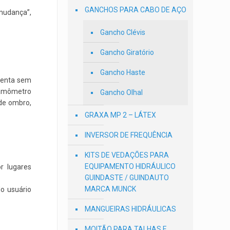
GANCHOS PARA CABO DE AÇO
 mudança”,
Gancho Clévis
Gancho Giratório
Gancho Haste
menta sem
inamômetro
Gancho Olhal
 de ombro,
GRAXA MP 2 – LÁTEX
INVERSOR DE FREQUÊNCIA
KITS DE VEDAÇÕES PARA
EQUIPAMENTO HIDRÁULICO
r lugares
GUINDASTE / GUINDAUTO
MARCA MUNCK
do usuário
MANGUEIRAS HIDRÁULICAS
MOITÃO PARA TALHAS E