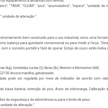
em do equipamento à distância (com senha).
ero”, “TARA”, “CLEAR”, “pico”, “acumuladora”, “espera”, “unidade de
 ” unidade de alteração “.
extremamente bem construído para o uso industrial, como uma ferra
 como balança para guindaste convencional ou para medir a força. “D
com o conceito portátil e fácil de operar. Estojo de couro estilo bolsa
s (kg), toneladas curtas (t), libras (lb), Newton e Kilonewton (kN).
s G2130 âncora manilha, galvanizado.
dade pode ser regulada por meio de indicador de acordo com valo
 de baixa bateria; retenção de pico; Aviso de sobrecarga; Calibração 
es de segurança e de advertência ou para o limite de peso.
” unidade de alteração “.