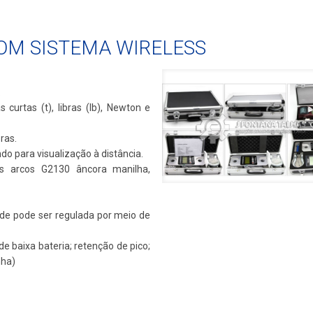
OM SISTEMA WIRELESS
.
 curtas (t), libras (lb), Newton e
ras.
ndo para visualização à distância.
os arcos G2130 âncora manilha,
de pode ser regulada por meio de
de baixa bateria; retenção de pico;
nha)